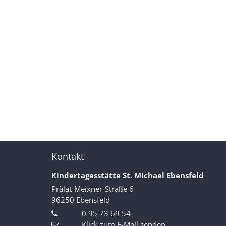
Kontakt
Kindertagesstätte St. Michael Ebensfeld
Prälat-Meixner-Straße 6
96250
Ebensfeld
0 95 73 69 54
Klick zum E-Mail senden